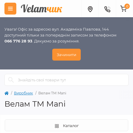
0
Увага! Офіс за адресою вул. Академіка Павлова, 144
доступний тільки за попереднім записом за телефоном
066 776 28 93
. Дякуємо за розуміння.
Зачинити
Виробник
Велам ТМ Mani
Велам ТМ Mani
Каталог