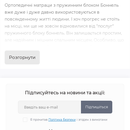
Ортопедичні матраци з пружинним блоком Боннель
вже дуже і дуже давно використовуються в
повсякденному житті людини. І хоч прогрес не стоїть
на місці, ми ще не зовсім відмовилися від "послуг"
пружинного блоку боннель. Він залишається простим,
але надійним і міцним спальним місцем, Особливо, що
стосується пружин Боннель від фірми "Велам" - це самі
"витривалі хлопці", якщо порівнювати їх з іншими
Розгорнути
виробниками України.
Матрац Боннель - відмінне
рішення
Підписуйтесь на новини та акції:
Пружинний блок Боннель включає в себе від 80 до120
пружин на квадратний метр. Пружини в блоці
Підпишіться
взаємозалежні. Вплив на одну з них приводить в рух
сусідні пружини (виникає "принцип хвилі"). Це,
Я прочитав
Політика безпеки
і згоден з вимогами
звичайно, погіршує ортопедичний ефект, але зі своєю